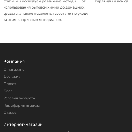
статье мы исследуем различные методы — от
гирлянды и как сде
использования бытовой химии до домашних
средств, а также поделимся советами по уходу
за этим капризным материалом.
Компания
О магазине
Доставка
Оплата
Блог
Условия возврата
Как оформить заказ
Отзывы
Интернет-магазин