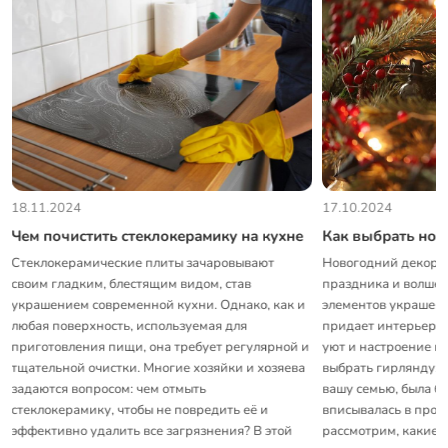
есть планы на
впрочем, с так
другому и не м
и процветания!
18.11.2024
17.10.2024
ь
Чем почистить стеклокерамику на кухне
Как выбрать но
Стеклокерамические плиты зачаровывают
Новогодний декор с
своим гладким, блестящим видом, став
праздника и волшеб
украшением современной кухни. Однако, как и
элементов украшени
любая поверхность, используемая для
придает интерьеру и
приготовления пищи, она требует регулярной и
уют и настроение п
тщательной очистки. Многие хозяйки и хозяева
выбрать гирлянду, ч
задаются вопросом: чем отмыть
вашу семью, была б
стеклокерамику, чтобы не повредить её и
вписывалась в прост
эффективно удалить все загрязнения? В этой
рассмотрим, какие 