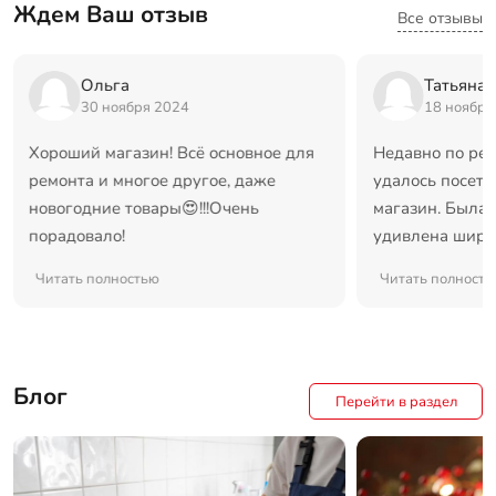
Ждем Ваш отзыв
Все отзывы
Ольга
Татьяна
30 ноября 2024
18 ноября
Хороший магазин! Всё основное для
Недавно по ре
ремонта и многое другое, даже
удалось посети
новогодние товары😍!!!Очень
магазин. Была 
порадовало!
удивлена широ
низкими, по ср
Читать полностью
Читать полность
вариантами це
порадовал гра
консультации с
Отдельная бла
Блог
Ваши советы и
Перейти в раздел
товаров были 
Обязательно пр
замечательный