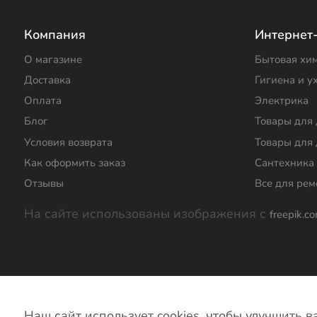
Компания
Интернет
О магазине
Бытовая хи
Доставка
Гигиена и у
Оплата
Электрика
Блог
Товары для
Условия возврата
Товары для 
Как оформить заказ
Сантехника
Отзывы
Все для рем
На сайте использованы изображения с
freepik.c
© Магазин Хозтовары. 2024 г.
Политика кон
Наш сайт использует cookies, чтобы улучшить 