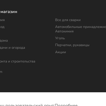
-магазин
мия
Все для сварки
ход
Автомобильные принадлежно
Автохимия
Уголь
 дома
Перчатки, рукавицы
дачи и огорода
Акции
онта и строительства
om
фиденциальности
ваш пользовательский опыт.
Подробнее