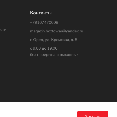
Контакты
+79107470008
сти,
magazin.hoztowar@yandex.ru
г. Орел, ул. Кромская, д. 5
с 9:00 до 19:00
без перерыва и выходных
Хорошо