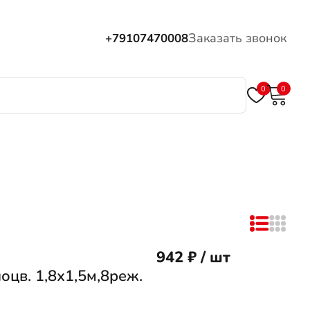
Заказать звонок
+79107470008
0
0
942 ₽ / шт
цв. 1,8х1,5м,8реж.