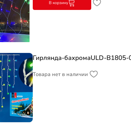
В корзину
Гирлянда-бахромаULD-B1805-04
Товара нет в наличии