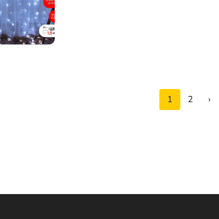
1
2
›