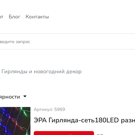
ат
Блог
Контакты
Гирлянды и новогодний декор
лярности
Артикул: 5969
ЭРА Гирлянда-сеть180LED разно