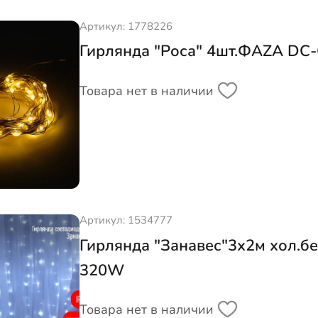
Артикул: 1778226
Гирлянда "Роса" 4шт.ФAZA DС
Товара нет в наличии
Артикул: 1534777
Гирлянда "Занавес"3х2м хол.б
320W
Товара нет в наличии