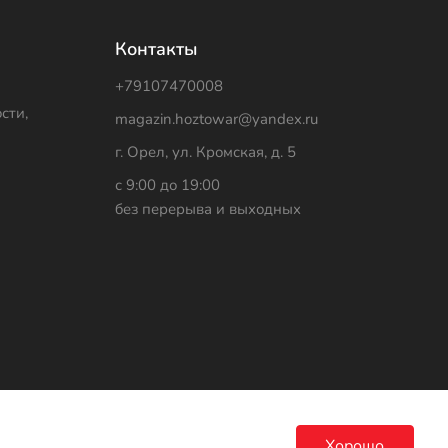
Контакты
+79107470008
сти,
magazin.hoztowar@yandex.ru
г. Орел, ул. Кромская, д. 5
с 9:00 до 19:00
без перерыва и выходных
Хорошо