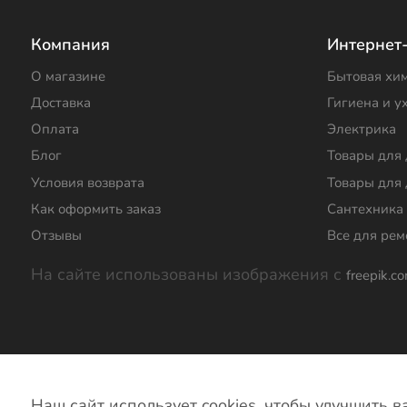
Компания
Интернет
О магазине
Бытовая хи
Доставка
Гигиена и у
Оплата
Электрика
Блог
Товары для
Условия возврата
Товары для 
Как оформить заказ
Сантехника
Отзывы
Все для рем
На сайте использованы изображения с
freepik.c
© Магазин Хозтовары. 2024 г.
Политика кон
Наш сайт использует cookies, чтобы улучшить 