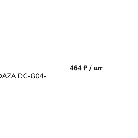
464 ₽ / шт
.ФAZA DС-G04-