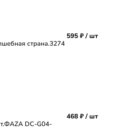
595 ₽ / шт
лшебная страна.3274
468 ₽ / шт
шт.ФAZA DС-G04-