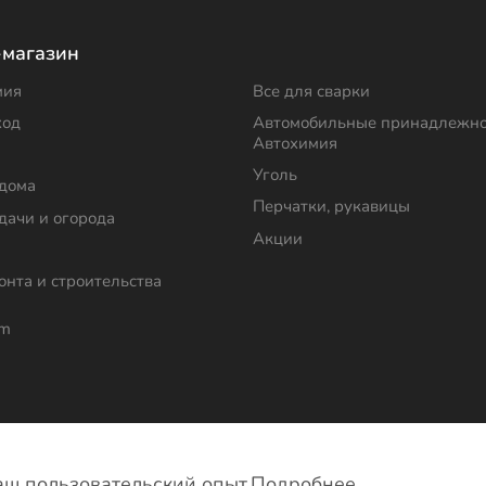
-магазин
мия
Все для сварки
ход
Автомобильные принадлежно
Автохимия
Уголь
 дома
Перчатки, рукавицы
дачи и огорода
Акции
онта и строительства
om
фиденциальности
ваш пользовательский опыт.
Подробнее