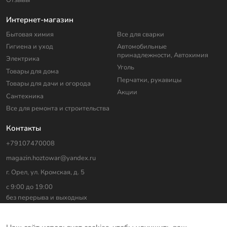
Интернет-магазин
Бытовая химия
Все для сварки
Гигиена и уход
Автомобильные
принадлежности, Автохимия
Электрика
Уголь
Товары для дома
Перчатки, рукавицы
Товары для дачи и огорода
Акции
Сантехника
Все для ремонта и строительства
Контакты
+79107470008
magazin.hoztowar@yandex.ru
г. Орел, ул. Кромская, д. 5
с 9:00 до 19:00
без перерыва и выходных
На сайте использованы изображения с
freepik.com