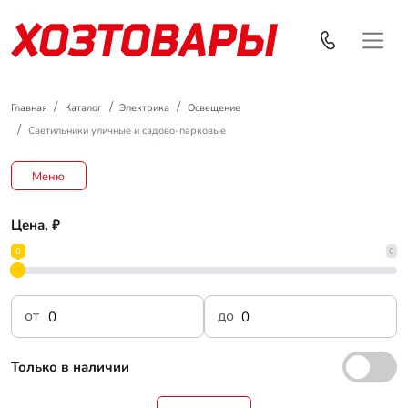
Главная
Каталог
Электрика
Освещение
Светильники уличные и садово-парковые
Меню
Цена, ₽
0
0
от
до
Только в наличии