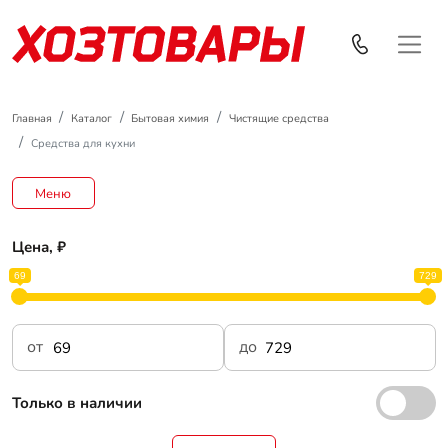
Главная
Каталог
Бытовая химия
Чистящие средства
Средства для кухни
Меню
Цена, ₽
69
729
от
до
Только в наличии