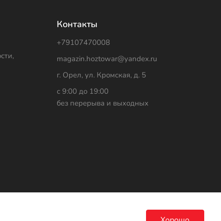
Контакты
+79107470008
сти,
magazin.hoztowar@yandex.ru
г. Орел, ул. Кромская, д. 5
с 9:00 до 19:00
без перерыва и выходных
Хорошо