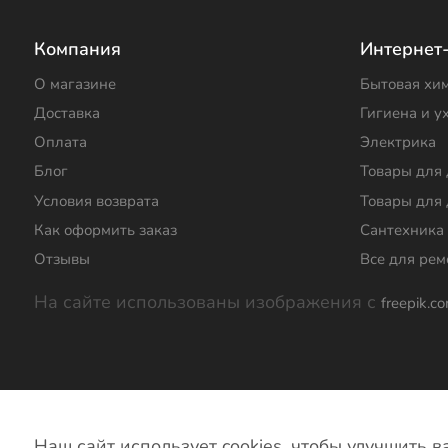
Компания
Интернет
О магазине
Бытовая хи
Доставка
Гигиена и у
Оплата
Электрика
Блог
Товары для
Условия возврата
Товары для 
Как оформить заказ
Сантехника
Отзывы
Все для рем
На сайте использованы изображения с
freepik.c
© Магазин Хозтовары. 2024 г.
Политика кон
Наш сайт использует cookies, чтобы улучшить 