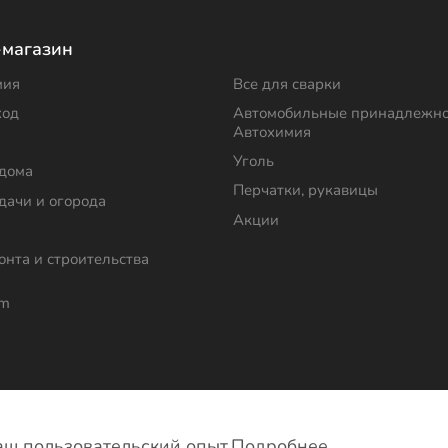
-магазин
мия
Все для сварки
ход
Автомобильные принадлежно
Автохимия
Уголь
 дома
Перчатки, рукавицы
дачи и огорода
Акции
онта и строительства
om
фиденциальности
ваш пользовательский опыт.
Подробнее