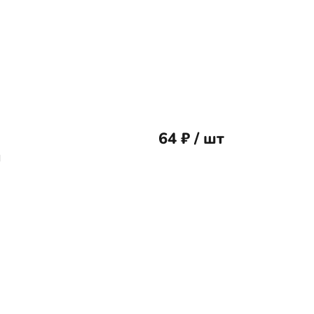
64 ₽ / шт
м