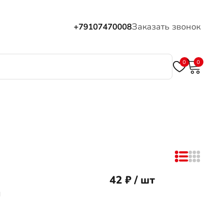
Заказать звонок
+79107470008
0
0
42 ₽ / шт
м