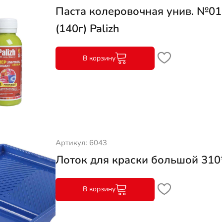
Паста колеровочная унив. №0
(140г) Palizh
В корзину
Артикул: 6043
Лоток для краски большой 310
В корзину