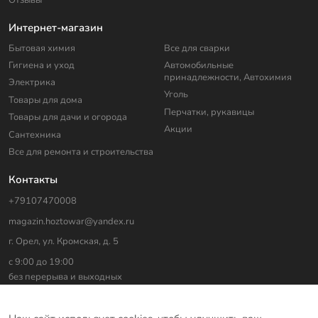
Интернет-магазин
Бытовая химия
Все для сварки
Гигиена и уход
Автомобильные
принадлежности, Автохимия
Электрика
Уголь
Товары для дома
Перчатки, рукавицы
Товары для дачи и огорода
Акции
Сантехника
Все для ремонта и строительства
Контакты
+79107470008
magazin.hoztowar@yandex.ru
г. Орел, ул. Кромская, д. 5
с 9:00 до 19:00
без перерыва и выходных
На сайте использованы изображения с
freepik.com