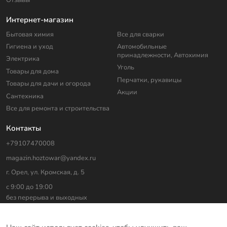
Интернет-магазин
Бытовая химия
Все для сварки
Гигиена и уход
Автомобильные
принадлежности, Автохимия
Электрика
Уголь
Товары для дома
Перчатки, рукавицы
Товары для дачи и огорода
Акции
Сантехника
Все для ремонта и строительства
Контакты
+79107470008
magazin.hoztowar@yandex.ru
г. Орел, ул. Кромская, д. 5
с 9:00 до 19:00
без перерыва и выходных
На сайте использованы изображения с
freepik.com