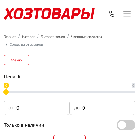
Главная
Каталог
Бытовая химия
Чистящие средства
Средства от засоров
Меню
Цена, ₽
0
0
от
до
Только в наличии