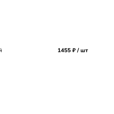
й
1455 ₽ / шт