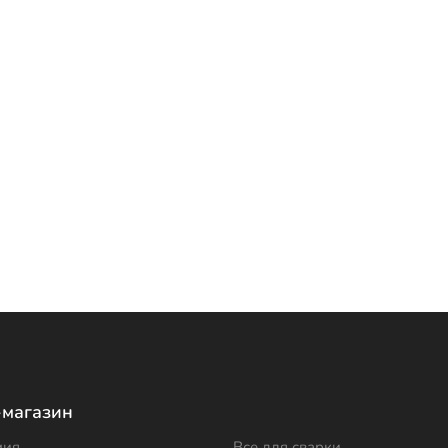
-магазин
мия
Все для сварки