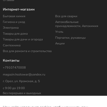
Интернет-магазин
Бытовая химия
Все для сварки
Гигиена и уход
Автомобильные
принадлежности, Автохимия
Электрика
Уголь
Товары для дома
Перчатки, рукавицы
Товары для дачи и огорода
Акции
Сантехника
Все для ремонта и строительства
Контакты
+79107470008
magazin.hoztowar@yandex.ru
г. Орел, ул. Кромская, д. 5
с 9:00 до 19:00
без перерыва и выходных
На сайте использованы изображения с
freepik.com