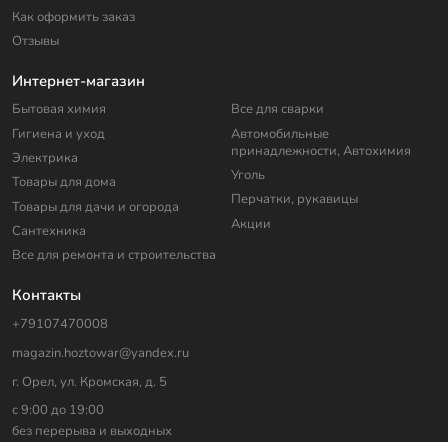
Как оформить заказ
Отзывы
Интернет-магазин
Бытовая химия
Все для сварки
Гигиена и уход
Автомобильные
принадлежности, Автохимия
Электрика
Уголь
Товары для дома
Перчатки, рукавицы
Товары для дачи и огорода
Акции
Сантехника
Все для ремонта и строительства
Контакты
+79107470008
magazin.hoztowar@yandex.ru
г. Орел, ул. Кромская, д. 5
с 9:00 до 19:00
без перерыва и выходных