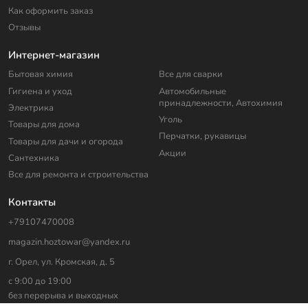
Как оформить заказ
Отзывы
Интернет-магазин
Бытовая химия
Все для сварки
Гигиена и уход
Автомобильные
принадлежности, Автохимия
Электрика
Уголь
Товары для дома
Перчатки, рукавицы
Товары для дачи и огорода
Акции
Сантехника
Все для ремонта и строительства
Контакты
+79107470008
magazin.hoztowar@yandex.ru
г. Орел, ул. Кромская, д. 5
с 9:00 до 19:00
без перерыва и выходных