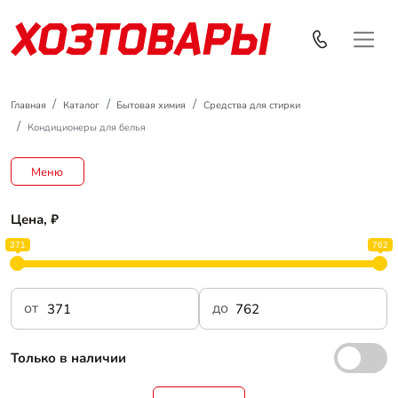
Главная
Каталог
Бытовая химия
Средства для стирки
Кондиционеры для белья
Меню
Цена, ₽
371
762
от
до
Только в наличии