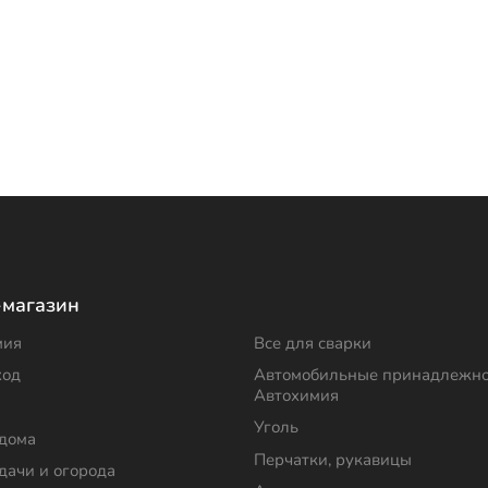
-магазин
мия
Все для сварки
ход
Автомобильные принадлежно
Автохимия
Уголь
 дома
Перчатки, рукавицы
дачи и огорода