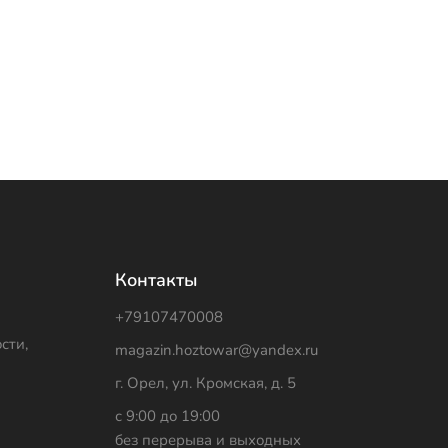
Контакты
+79107470008
сти,
magazin.hoztowar@yandex.ru
г. Орел, ул. Кромская, д. 5
с 9:00 до 19:00
без перерыва и выходных