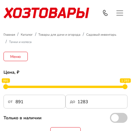
Главная
Каталог
Товары для дачи и огорода
Садовый инвентарь
Тачки и колеса
Меню
Цена, ₽
891
1 283
от
до
Только в наличии