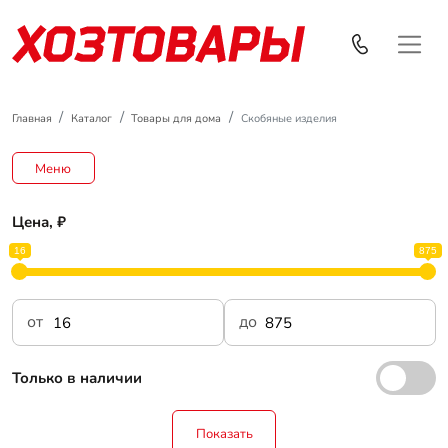
Главная
Каталог
Товары для дома
Скобяные изделия
Меню
Цена, ₽
16
875
от
до
Только в наличии
Показать