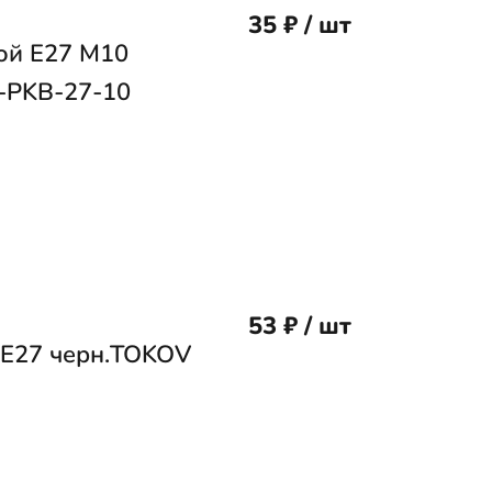
35 ₽ / шт
ой Е27 M10
-PKB-27-10
53 ₽ / шт
 Е27 черн.TOKOV