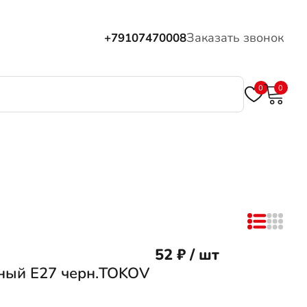
Заказать звонок
+79107470008
0
0
52 ₽ / шт
ный Е27 черн.TOKOV